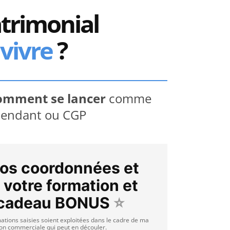
trimonial
 vivre
?
omment se lancer
comme
épendant ou CGP
vos coordonnées et
 votre formation et
 cadeau BONUS
⭐
mations saisies soient exploitées dans le cadre de ma
ion commerciale qui peut en découler.