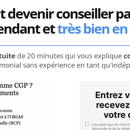
devenir conseiller pa
endant et
très bien en
tuite
de 20 minutes qui vous explique
c
rimonial sans expérience en tant qu'ind
Entrez 
recevez
votre
J'accepte que les infor
demande et de la relat